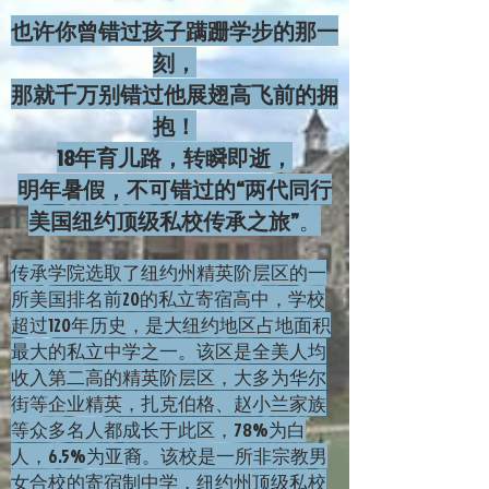
也许你曾错过孩子蹒跚学步的那一
刻，
那就千万别错过他展翅高飞前的拥
抱！
18年育儿路，转瞬即逝，
明年暑假，不可错过的“两代同行
美国纽约顶级私校传承之旅”
。
传承学院选取了纽约州精英阶层区的一
所美国排名前20的私立寄宿高中，学校
超过120年历史，是大纽约地区占地面积
最大的私立中学之一。该区是全美人均
收入第二高的精英阶层区，大多为华尔
街等企业精英，扎克伯格、赵小兰家族
等众多名人都成长于此区，78%为白
人，6.5%为亚裔。该校是一所非宗教男
女合校的寄宿制中学，纽约州顶级私校