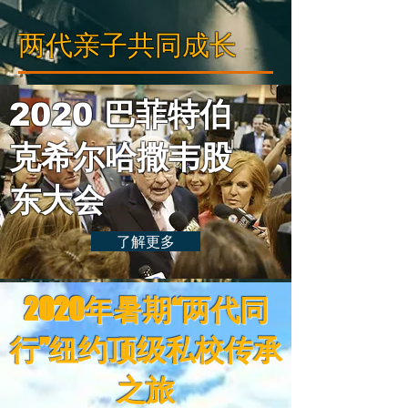
两代亲子共同成长
2020 巴菲特伯
克希尔哈撒韦股
东大会
了解更多
2020年暑期“两代同
行”纽约顶级私校传承
之旅