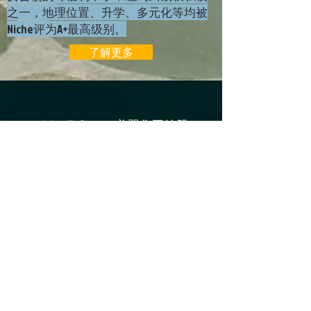
之一，地理位置、升学、多元化等均被
Niche评为A+最高级别。
了解更多
MayE Group 美翼集团控股
MayE Legacy Capital 传承
资本
Manhattan Headquarter
曼哈顿总部
1370 Broadway, 5Fl
New York, NY 10003
info@mayegroup.org